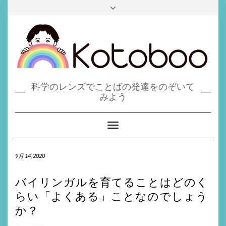
SOCIAL
Skip
Follow Kotoboo!
Toggle
MEDIA
to
header
TEST
content
科学のレンズでことばの発達をのぞいて
みよう
Toggle
Navigation
9月 14, 2020
バイリンガルを育てることはどのく
らい「よくある」ことなのでしょう
か？