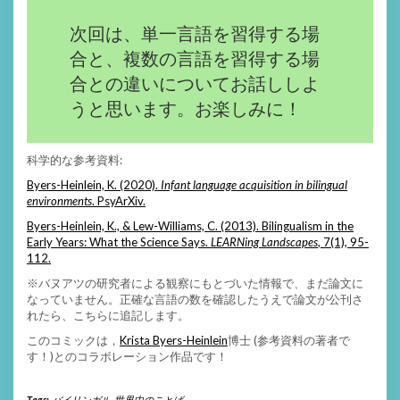
次回は、単一言語を習得する場
合と、複数の言語を習得する場
合との違いについてお話ししよ
うと思います。お楽しみに！
科学的な参考資料:
Byers-Heinlein, K. (2020).
Infant language acquisition in bilingual
environments
. PsyArXiv.
Byers-Heinlein, K., & Lew-Williams, C. (2013). Bilingualism in the
Early Years: What the Science Says.
LEARNing Landscapes
, 7(1), 95-
112.
※バヌアツの研究者による観察にもとづいた情報で、まだ論文に
なっていません。正確な言語の数を確認したうえで論文が公刊さ
れたら、こちらに追記します。
このコミックは，
Krista Byers-Heinlein
博士 (参考資料の著者で
す！)とのコラボレーション作品です！
Tags:
バイリンガル
,
世界中のことば