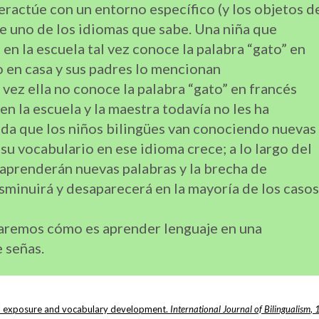
eractúe con un entorno específico (y los objetos d
e uno de los idiomas que sabe. Una niña que
en la escuela tal vez conoce la palabra “gato” en
o en casa y sus padres lo mencionan
vez ella no conoce la palabra “gato” en francés
en la escuela y la maestra todavía no les ha
da que los niños bilingües van conociendo nuevas
su vocabulario en ese idioma crece; a lo largo del
s aprenderán nuevas palabras y la brecha de
minuirá y desaparecerá en la mayoría de los casos
aremos cómo es aprender lenguaje en una
 señas.
ual exposure and vocabulary development.
International Journal of Bilingualism
,