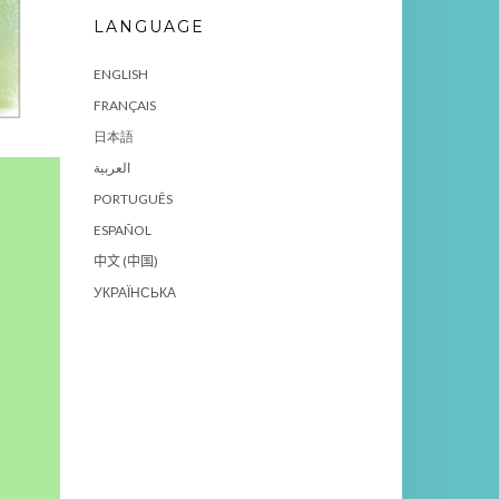
LANGUAGE
ENGLISH
FRANÇAIS
日本語
العربية
PORTUGUÊS
ESPAÑOL
中文 (中国)
УКРАЇНСЬКА