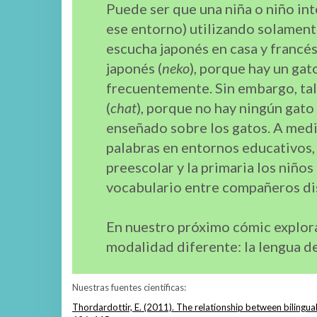
Puede ser que una niña o niño int
ese entorno) utilizando solament
escucha japonés en casa y francés 
japonés (
neko
), porque hay un gat
frecuentemente. Sin embargo, tal 
(
chat
), porque no hay ningún gato 
enseñado sobre los gatos. A medi
palabras en entornos educativos, 
preescolar y la primaria los niño
vocabulario entre compañeros dis
En nuestro próximo cómic explor
modalidad diferente: la lengua de
Nuestras fuentes científicas:
Thordardottir, E. (2011). The relationship between biling