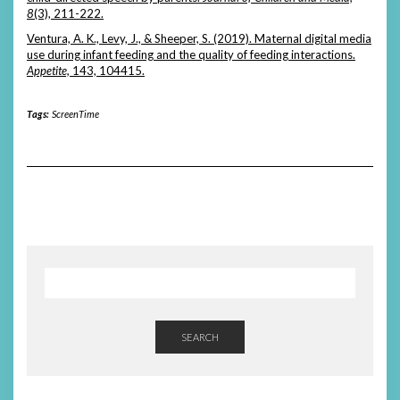
8
(3), 211-222.
Ventura, A. K., Levy, J., & Sheeper, S. (2019). Maternal digital media
use during infant feeding and the quality of feeding interactions.
Appetite,
143, 104415.
Tags:
ScreenTime
SEARCH