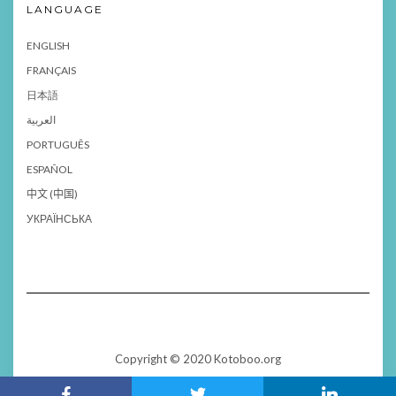
LANGUAGE
ENGLISH
FRANÇAIS
日本語
العربية
PORTUGUÊS
ESPAÑOL
中文 (中国)
УКРАЇНСЬКА
Copyright © 2020 Kotoboo.org
Kale
by LyraThemes.com.