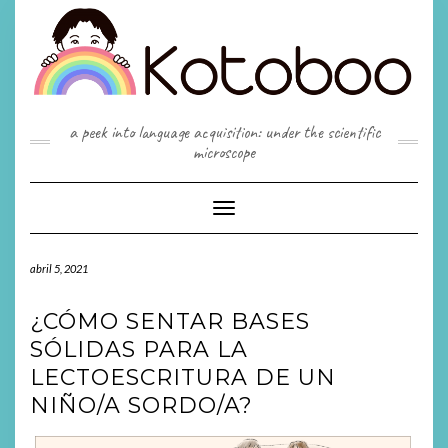
Saltar
al
contenido
a peek into language acquisition: under the scientific
microscope
Cambiar
modo
de
abril 5, 2021
navegación
¿CÓMO SENTAR BASES
SÓLIDAS PARA LA
LECTOESCRITURA DE UN
NIÑO/A SORDO/A?