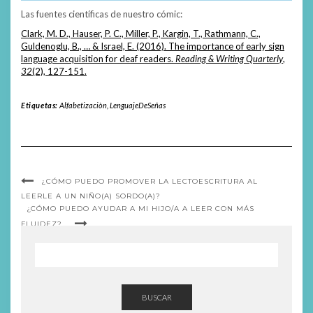
Las fuentes científicas de nuestro cómic:
Clark, M. D., Hauser, P. C., Miller, P., Kargin, T., Rathmann, C.,
Guldenoglu, B., … & Israel, E. (2016). The importance of early sign
language acquisition for deaf readers.
Reading & Writing Quarterly
,
32
(2), 127-151.
Etiquetas:
Alfabetizaciòn
,
LenguajeDeSeñas
¿CÓMO PUEDO PROMOVER LA LECTOESCRITURA AL
LEERLE A UN NIÑO(A) SORDO(A)?
¿CÓMO PUEDO AYUDAR A MI HIJO/A A LEER CON MÁS
FLUIDEZ?
BUSCAR