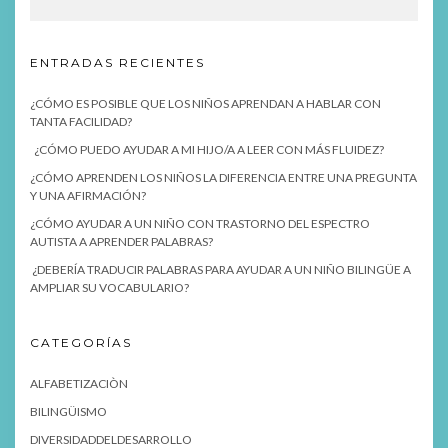
ENTRADAS RECIENTES
¿CÓMO ES POSIBLE QUE LOS NIÑOS APRENDAN A HABLAR CON
TANTA FACILIDAD?
¿CÓMO PUEDO AYUDAR A MI HIJO/A A LEER CON MÁS FLUIDEZ?
¿CÓMO APRENDEN LOS NIÑOS LA DIFERENCIA ENTRE UNA PREGUNTA
Y UNA AFIRMACIÓN?
¿CÓMO AYUDAR A UN NIÑO CON TRASTORNO DEL ESPECTRO
AUTISTA A APRENDER PALABRAS?
¿DEBERÍA TRADUCIR PALABRAS PARA AYUDAR A UN NIÑO BILINGÜE A
AMPLIAR SU VOCABULARIO?
CATEGORÍAS
ALFABETIZACIÒN
BILINGÜISMO
DIVERSIDADDELDESARROLLO