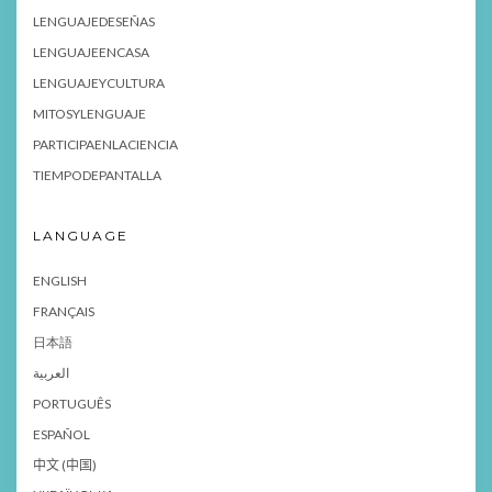
LENGUAJEDESEÑAS
LENGUAJEENCASA
LENGUAJEYCULTURA
MITOSYLENGUAJE
PARTICIPAENLACIENCIA
TIEMPODEPANTALLA
LANGUAGE
ENGLISH
FRANÇAIS
日本語
العربية
PORTUGUÊS
ESPAÑOL
中文 (中国)