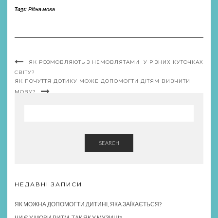
Tags:
Рідна мова
ЯК РОЗМОВЛЯЮТЬ З НЕМОВЛЯТАМИ У РІЗНИХ КУТОЧКАХ
СВІТУ?
ЯК ПОЧУТТЯ ДОТИКУ МОЖЕ ДОПОМОГТИ ДІТЯМ ВИВЧИТИ
МОВУ?
SEARCH
НЕДАВНІ ЗАПИСИ
ЯК МОЖНА ДОПОМОГТИ ДИТИНІ, ЯКА ЗАЇКАЄТЬСЯ?
ЧИ Є У МОВИ РИТМ, ТАК ЯК У МУЗИЦІ?