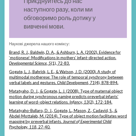
Приєднуйтесь до нас
наступного разу, коли ми
обговоримо роль дотику у
вивченні мови.
Наукові джерела нашого коміксу:
Brand, R. J., Baldwin, D. A., & Ashburn, L. A. (2002). Evidence for
‘motionese’: Modifications in mothers’ infant-directed action.
Developmental Science
,
5
(1), 72-83.
Gogate, L. J., Bahrick, L. E., & Watson, J. D. (2000). A study of
multimodal motherese: The role of temporal synchrony between
verbal labels and gestures.
Child Development
,
71
(4), 878-894.
Matatyaho, D. J., & Gogate, L. J. (2008). Type of maternal object
motion during synchronous naming predicts preverbal infants’
learning of word–object relations.
Infancy
,
13
(2), 172-184.
Matatyaho-Bullaro, D. J., Gogate, L., Mason, Z., Cadavid, S., &
Abdel-Mottaleb, M. (2014). Type of object motion facilitates word
mapping by preverbal infants.
Journal of Experimental Child
Psychology
,
118
, 27-40.