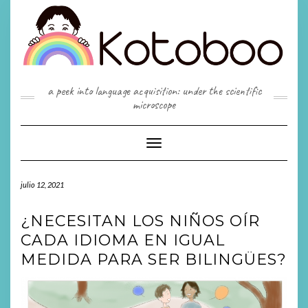
Saltar
al
contenido
a peek into language acquisition: under the scientific
microscope
Cambiar
modo
de
julio 12, 2021
navegación
¿NECESITAN LOS NIÑOS OÍR
CADA IDIOMA EN IGUAL
MEDIDA PARA SER BILINGÜES?