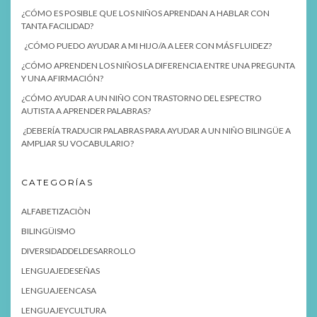
¿CÓMO ES POSIBLE QUE LOS NIÑOS APRENDAN A HABLAR CON
TANTA FACILIDAD?
¿CÓMO PUEDO AYUDAR A MI HIJO/A A LEER CON MÁS FLUIDEZ?
¿CÓMO APRENDEN LOS NIÑOS LA DIFERENCIA ENTRE UNA PREGUNTA
Y UNA AFIRMACIÓN?
¿CÓMO AYUDAR A UN NIÑO CON TRASTORNO DEL ESPECTRO
AUTISTA A APRENDER PALABRAS?
¿DEBERÍA TRADUCIR PALABRAS PARA AYUDAR A UN NIÑO BILINGÜE A
AMPLIAR SU VOCABULARIO?
CATEGORÍAS
ALFABETIZACIÒN
BILINGÜISMO
DIVERSIDADDELDESARROLLO
LENGUAJEDESEÑAS
LENGUAJEENCASA
LENGUAJEYCULTURA