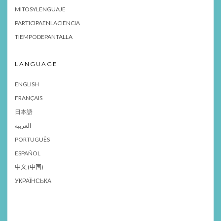
MITOSYLENGUAJE
PARTICIPAENLACIENCIA
TIEMPODEPANTALLA
LANGUAGE
ENGLISH
FRANÇAIS
日本語
العربية
PORTUGUÊS
ESPAÑOL
中文 (中国)
УКРАЇНСЬКА