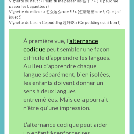
Vignette du haut : « Peux-tu me passer les 筷子 ? » (Tu peux me
passer les baguettes ?)
Vignette du milieu : « 怎么这么cute !!! » (怎麽這麽cute !; Quel joli
jouet !)
Vignette de bas : « Ce pudding 超好吃 » (Ce pudding est si bon !)
À première vue, l’
alternance
codique
peut sembler une façon
difficile d’apprendre les langues.
Au lieu d’apprendre chaque
langue séparément, bien isolées,
les enfants doivent donner un
sens à deux langues
entremêlées. Mais cela pourrait
n’être qu’une impression.
L’alternance codique peut aider
un enfant à renforcer ses