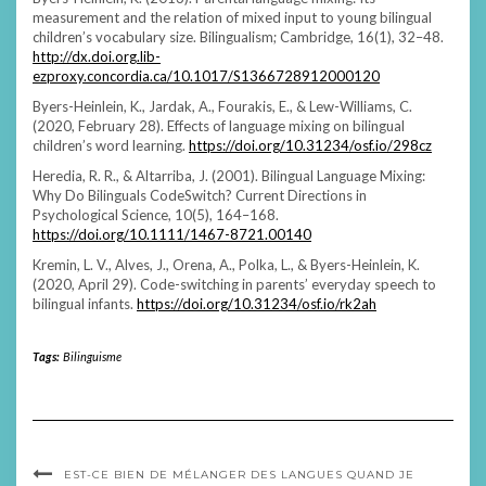
measurement and the relation of mixed input to young bilingual
children’s vocabulary size. Bilingualism; Cambridge, 16(1), 32–48.
http://dx.doi.org.lib-
ezproxy.concordia.ca/10.1017/S1366728912000120
Byers-Heinlein, K., Jardak, A., Fourakis, E., & Lew-Williams, C.
(2020, February 28). Effects of language mixing on bilingual
children’s word learning.
https://doi.org/10.31234/osf.io/298cz
Heredia, R. R., & Altarriba, J. (2001). Bilingual Language Mixing:
Why Do Bilinguals CodeSwitch? Current Directions in
Psychological Science, 10(5), 164–168.
https://doi.org/10.1111/1467-8721.00140
Kremin, L. V., Alves, J., Orena, A., Polka, L., & Byers-Heinlein, K.
(2020, April 29). Code-switching in parents’ everyday speech to
bilingual infants.
https://doi.org/10.31234/osf.io/rk2ah
Tags:
Bilinguisme
EST-CE BIEN DE MÉLANGER DES LANGUES QUAND JE